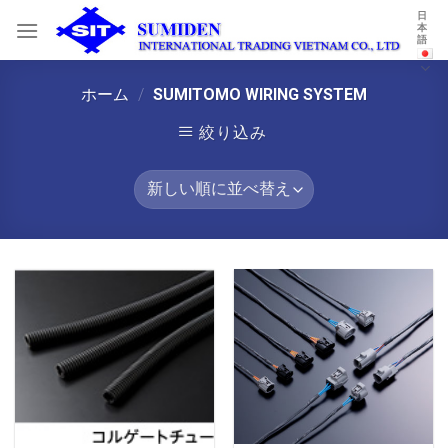
Skip
日
本
to
語
content
ホーム
/
SUMITOMO WIRING SYSTEM
絞り込み