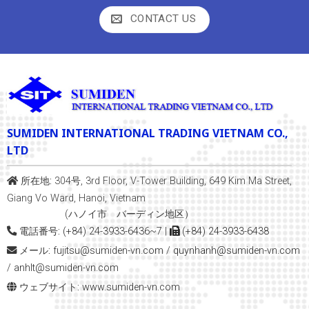
CONTACT US
SUMIDEN INTERNATIONAL TRADING VIETNAM CO.,
LTD
所在地:
304号, 3rd Floor, V-Tower Building, 649 Kim Ma Street,
Giang Vo Ward, Hanoi, Vietnam
(ハノイ市 バーディン地区）
電話番号:
(+84) 24-3933-6436~7
|
(+84) 24-3933-6438
メール:
fujitsu@sumiden-vn.com
/
quynhanh
@sumiden-vn.com
/
anhlt@sumiden-vn.com
ウェブサイト:
www.sumiden-vn.com