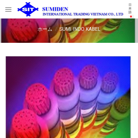
Skip
日
本
to
語
content
ホーム
/
SUMI INDO KABEL