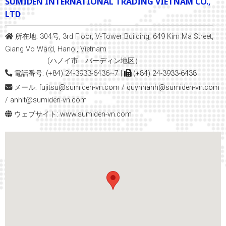
SUMIDEN INTERNATIONAL TRADING VIETNAM CO.,
LTD
所在地:
304号, 3rd Floor, V-Tower Building, 649 Kim Ma Street,
Giang Vo Ward, Hanoi, Vietnam
(ハノイ市 バーディン地区）
電話番号:
(+84) 24-3933-6436~7
|
(+84) 24-3933-6438
メール:
fujitsu@sumiden-vn.com
/
quynhanh
@sumiden-vn.com
/
anhlt@sumiden-vn.com
ウェブサイト:
www.sumiden-vn.com