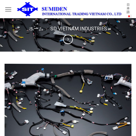
Skip
日
本
to
語
content
ホーム
/
SD VIETNAM INDUSTRIES