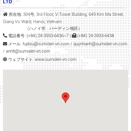
LTD
所在地:
304号, 3rd Floor, V-Tower Building, 649 Kim Ma Street,
Giang Vo Ward, Hanoi, Vietnam
(ハノイ市 バーディン地区）
電話番号:
(+84) 24-3933-6436~7
|
(+84) 24-3933-6438
メール:
fujitsu@sumiden-vn.com
/
quynhanh
@sumiden-vn.com
/
anhlt@sumiden-vn.com
ウェブサイト:
www.sumiden-vn.com