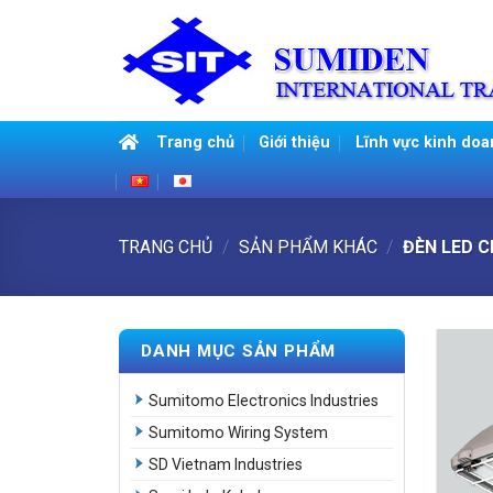
Skip
to
content
Trang chủ
Giới thiệu
Lĩnh vực kinh doa
TRANG CHỦ
/
SẢN PHẨM KHÁC
/
ĐÈN LED 
DANH MỤC SẢN PHẨM
Sumitomo Electronics Industries
Sumitomo Wiring System
SD Vietnam Industries