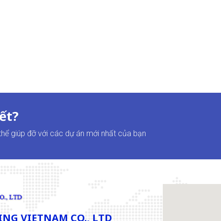
ết?
 thể giúp đỡ với các dự án mới nhất của bạn
NG VIETNAM CO., LTD