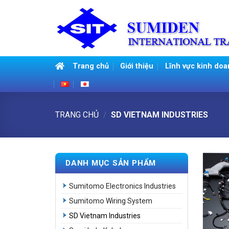
Skip
to
content
Trang chủ
Giới thiệu
Lĩnh vực kinh doa
TRANG CHỦ
/
SD VIETNAM INDUSTRIES
DANH MỤC SẢN PHẨM
Sumitomo Electronics Industries
Sumitomo Wiring System
SD Vietnam Industries