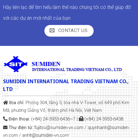
Hãy liên lạc để tìm hiểu làm thế nào chúng tôi có thể giúp đỡ
với các dự án mới nhất của bạn
CONTACT US
SUMIDEN INTERNATIONAL TRADING VIETNAM CO.,
LTD
Địa chỉ:
Phòng 304, tầng 3, tòa nhà V-Tower, số 649 phố Kim
Mã, phường Giảng Võ, thành phố Hà Nội, Việt Nam
Điện thoại:
(+84) 24-3933-6436~7
|
(+84) 24-3933-6438
Thư điện tử:
fujitsu@sumiden-vn.com
/
quynhanh
@sumiden-
vn.com
/
anhlt@sumiden-vn.com