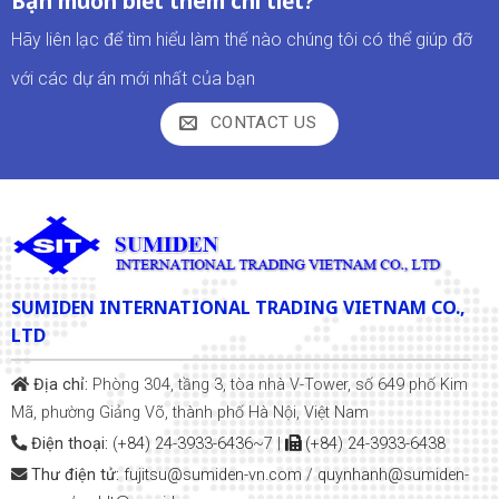
Bạn muốn biết thêm chi tiết?
Hãy liên lạc để tìm hiểu làm thế nào chúng tôi có thể giúp đỡ
với các dự án mới nhất của bạn
CONTACT US
SUMIDEN INTERNATIONAL TRADING VIETNAM CO.,
LTD
Địa chỉ:
Phòng 304, tầng 3, tòa nhà V-Tower, số 649 phố Kim
Mã, phường Giảng Võ, thành phố Hà Nội, Việt Nam
Điện thoại:
(+84) 24-3933-6436~7
|
(+84) 24-3933-6438
Thư điện tử:
fujitsu@sumiden-vn.com
/
quynhanh
@sumiden-